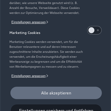
darüber, wie unsere Webseite genutzt wird (z. B.
Elektromodelle
Anzahl der Besuche, Verweildauer). Diese Cookies
Gebrauchtwagensuche
Support
werden zur Optimierung der Webseite verwendet.
Saisonale Angebote
Plug-in-Hybride
Gebrauchtwagen
Einstellungen anpassen
Audi Services
Über Audi
Kundenservice
Finanzierung
Marketing Cookies
Garantie
Händlersuche
Aktionen & Angebote
Unternehmen
Marketing Cookies werden verwendet, um für die
Audi digital services
Benutzer relevantere und auf deren Interessen
Audi Code
Geschäftskunden
Karriere
zugeschnittene Inhalte anzubieten. Sie werden auch
myAudi
verwendet, um die Erscheinungshäufigkeit einer
Häufige Fragen (FAQ)
Investor Relations
Werbeanzeige zu begrenzen und um die Effektivität
© 2026 AUDI AG. Alle Rechte vorbehalten
von Werbekampagnen zu messen und zu steuern.
Audi Online Beratung
Presse & Media Center
Impressum
Rechtliches
Hinweisgebersystem
Einstellungen anpassen
Online-Terminvereinbarung
Datenschutz
Datenschutzinformation
Cookie-Einstellungen
Servicekontakt
Cookie-Richtlinie
Barrierefreiheit
Audi erleben
Alle akzeptieren
Digital Services Act
EU Data Act
Bordbuch & Bedienungsanleitungen
Newsletter
Verträge kündigen
Einstellungen speichern und fortfahren