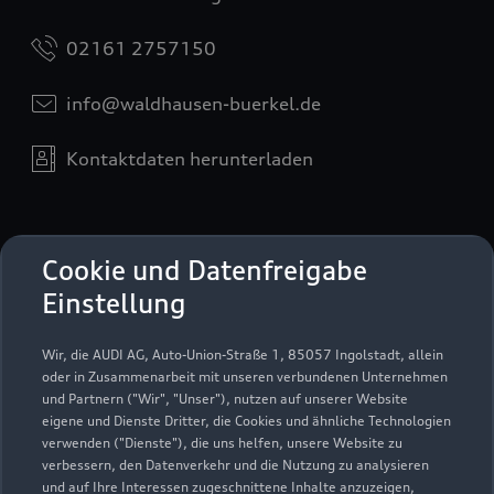
02161 2757150
info@waldhausen-buerkel.de
Kontaktdaten herunterladen
Öffnungszeiten
Cookie und Datenfreigabe
Einstellung
Service
Wir, die AUDI AG, Auto-Union-Straße 1, 85057 Ingolstadt, allein
Geöffnet bis
18:30
oder in Zusammenarbeit mit unseren verbundenen Unternehmen
und Partnern ("Wir", "Unser"), nutzen auf unserer Website
eigene und Dienste Dritter, die Cookies und ähnliche Technologien
Teile- & Zubehörverkauf
verwenden ("Dienste"), die uns helfen, unsere Website zu
Geöffnet bis
18:30
verbessern, den Datenverkehr und die Nutzung zu analysieren
und auf Ihre Interessen zugeschnittene Inhalte anzuzeigen,