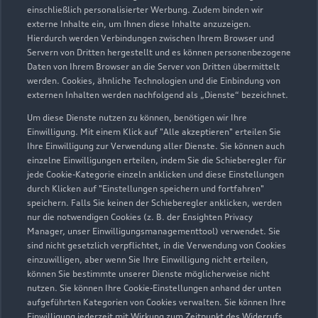
einschließlich personalisierter Werbung. Zudem binden wir
externe Inhalte ein, um Ihnen diese Inhalte anzuzeigen.
Hierdurch werden Verbindungen zwischen Ihrem Browser und
Servern von Dritten hergestellt und es können personenbezogene
Daten von Ihrem Browser an die Server von Dritten übermittelt
werden. Cookies, ähnliche Technologien und die Einbindung von
externen Inhalten werden nachfolgend als „Dienste“ bezeichnet.
Um diese Dienste nutzen zu können, benötigen wir Ihre
Einwilligung. Mit einem Klick auf "Alle akzeptieren" erteilen Sie
Ihre Einwilligung zur Verwendung aller Dienste. Sie können auch
einzelne Einwilligungen erteilen, indem Sie die Schieberegler für
jede Cookie-Kategorie einzeln anklicken und diese Einstellungen
durch Klicken auf "Einstellungen speichern und fortfahren"
speichern. Falls Sie keinen der Schieberegler anklicken, werden
nur die notwendigen Cookies (z. B. der Ensighten Privacy
Zur Reparatur
Manager, unser Einwilligungsmanagementtool) verwendet. Sie
sind nicht gesetzlich verpflichtet, in die Verwendung von Cookies
einzuwilligen, aber wenn Sie Ihre Einwilligung nicht erteilen,
können Sie bestimmte unserer Dienste möglicherweise nicht
nutzen. Sie können Ihre Cookie-Einstellungen anhand der unten
aufgeführten Kategorien von Cookies verwalten. Sie können Ihre
Einwilligung jederzeit mit Wirkung zum Zeitpunkt des Widerrufs