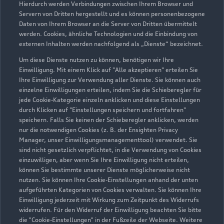
Hierdurch werden Verbindungen zwischen Ihrem Browser und
Servern von Dritten hergestellt und es können personenbezogene
Daten von Ihrem Browser an die Server von Dritten übermittelt
werden. Cookies, ähnliche Technologien und die Einbindung von
externen Inhalten werden nachfolgend als „Dienste“ bezeichnet.
Um diese Dienste nutzen zu können, benötigen wir Ihre
Einwilligung. Mit einem Klick auf "Alle akzeptieren" erteilen Sie
Ihre Einwilligung zur Verwendung aller Dienste. Sie können auch
Audi Pflegemitteltasche
einzelne Einwilligungen erteilen, indem Sie die Schieberegler für
jede Cookie-Kategorie einzeln anklicken und diese Einstellungen
Sommer
durch Klicken auf "Einstellungen speichern und fortfahren"
speichern. Falls Sie keinen der Schieberegler anklicken, werden
Damit Ihr Audi auch im Sommer glänzt: die
nur die notwendigen Cookies (z. B. der Ensighten Privacy
passende Pflege in einer Tasche.
Manager, unser Einwilligungsmanagementtool) verwendet. Sie
sind nicht gesetzlich verpflichtet, in die Verwendung von Cookies
Zur Audi Shopping World
einzuwilligen, aber wenn Sie Ihre Einwilligung nicht erteilen,
können Sie bestimmte unserer Dienste möglicherweise nicht
nutzen. Sie können Ihre Cookie-Einstellungen anhand der unten
aufgeführten Kategorien von Cookies verwalten. Sie können Ihre
Einwilligung jederzeit mit Wirkung zum Zeitpunkt des Widerrufs
widerrufen. Für den Widerruf der Einwilligung beachten Sie bitte
die "Cookie-Einstellungen" in der Fußzeile der Webseite. Weitere