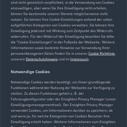
sind nicht gesetzlich verpflichtet, in die Verwendung von Cookies
einzuwilligen, aber wenn Sie Ihre Einwilligung nicht erteilen,
Modelle
können Sie bestimmte unserer Dienste möglicherweise nicht
nutzen. Sie können Ihre Cookie-Einstellungen anhand der unten
aufgeführten Kategorien von Cookies verwalten. Sie können Ihre
Kaufen & leasen
Alle Modelle
Einwilligung jederzeit mit Wirkung zum Zeitpunkt des Widerrufs
widerrufen. Für den Widerruf der Einwilligung beachten Sie bitte
Modelle vergleichen
die "Cookie-Einstellungen" in der Fußzeile der Webseite. Weitere
Service & Zubehör
Neuwagensuche
Informationen sowie konkrete Hinweise zur Verwendung Ihrer
Elektromodelle
personenbezogenen Daten finden Sie in unserer
Cookie Richtlinie
,
Gebrauchtwagensuche
unserem
Datenschutzhinweis
und im
Impressum
.
Support
Saisonale Angebote
Plug-in-Hybride
Gebrauchtwagen
Notwendige Cookies
Audi Services
Über Audi
Kundenservice
Finanzierung
Notwendige Cookies werden benötigt, um Ihnen grundlegende
Garantie
Funktionen während der Nutzung der Webseite zur Verfügung zu
Händlersuche
Aktionen & Angebote
stellen. Zu diesen Funktionen gehört z. B. der
Unternehmen
Audi digital services
Fahrzeugkonfigurator oder der Ensighten Privacy Manager (unser
Audi Code
Geschäftskunden
Einwilligungsmanagementtool). Der Ensighten Privacy Manager
Karriere
myAudi
verwendet Cookies, um Informationen darüber zu speichern, ob
Häufige Fragen (FAQ)
und wenn ja, für welche Kategorien von Cookies Benutzer ihre
Investor Relations
Einwilligung erteilt haben. Weitere Informationen zum Ensighten
© 2026 AUDI AG. Alle Rechte vorbehalten
Audi Online Beratung