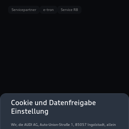
Servicepartner
e-tron
Service R8
Hohenzollernstraße 230 - 250
Cookie und Datenfreigabe
41063 Mönchengladbach
Einstellung
02161 2757150
Wir, die AUDI AG, Auto-Union-Straße 1, 85057 Ingolstadt, allein