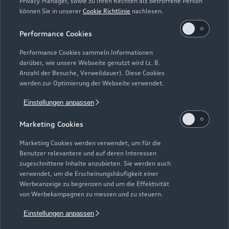
Privacy Manager, sowie zu Ihren Rechten als betroffene Person
Presse & Media Center
können Sie in unserer
Cookie Richtlinie
nachlesen.
Impressum
Rechtliches
Hinweisgebersystem
Online-Terminvereinbarung
Datenschutz
Datenschutzinformation
Cookie-Einstellungen
Performance Cookies
Servicekontakt
Cookie-Richtlinie
Barrierefreiheit
Audi erleben
Performance Cookies sammeln Informationen
Digital Services Act
EU Data Act
Bordbuch & Bedienungsanleitungen
darüber, wie unsere Webseite genutzt wird (z. B.
Newsletter
Anzahl der Besuche, Verweildauer). Diese Cookies
Verträge kündigen
werden zur Optimierung der Webseite verwendet.
1
Wir geben für jedes Audi Neufahrzeug eine umfangreiche Audi
Einstellungen anpassen
Mobilitätsgarantie, die ab Auslieferung bis zur ersten fälligen
Inspektion oder erstem Ölwechsel-Service gilt. Sofern Sie Ihr
Marketing Cookies
Neufahrzeug direkt von der AUDI AG erwerben, gibt die AUDI
Marketing Cookies werden verwendet, um für die
AG, Auto-Union-Straße 1, 85057 Ingolstadt, ab Auslieferung
Benutzer relevantere und auf deren Interessen
bis zur ersten fälligen Inspektion oder erstem fälligen
zugeschnittene Inhalte anzubieten. Sie werden auch
Ölwechsel-Service die Audi Mobilitätsgarantie. Wir erneuern
verwendet, um die Erscheinungshäufigkeit einer
bzw. verlängern die Audi Mobilitätsgarantie jeweils bis zur
Werbeanzeige zu begrenzen und um die Effektivität
von Werbekampagnen zu messen und zu steuern.
nächsten Inspektion oder Ölwechsel-Service, wenn Sie die
fällige Inspektion oder Ölwechsel-Service (je nachdem,
Einstellungen anpassen
welches Ereignis zuerst eintritt) bei ihrem Audi Partner