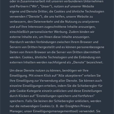
oder in Zusammenarbeit mit unseren verbundenen Unternehmen
info@waldhausen-buerkel.de
und Partnern ("Wir", "Unser"), nutzen auf unserer Website
eigene und Dienste Dritter, die Cookies und ähnliche Technologien
verwenden ("Dienste"), die uns helfen, unsere Website zu
Kontaktdaten herunterladen
verbessern, den Datenverkehr und die Nutzung zu analysieren
und auf Ihre Interessen zugeschnittene Inhalte anzuzeigen,
einschließlich personalisierter Werbung. Zudem binden wir
externe Inhalte ein, um Ihnen diese Inhalte anzuzeigen.
Öffnungszeiten
Hierdurch werden Verbindungen zwischen Ihrem Browser und
Servern von Dritten hergestellt und es können personenbezogene
Daten von Ihrem Browser an die Server von Dritten übermittelt
werden. Cookies, ähnliche Technologien und die Einbindung von
Service
externen Inhalten werden nachfolgend als „Dienste“ bezeichnet.
Geschlossen
,
öffnet am
Freitag 07:00
Um diese Dienste nutzen zu können, benötigen wir Ihre
Einwilligung. Mit einem Klick auf "Alle akzeptieren" erteilen Sie
Teile- & Zubehörverkauf
Ihre Einwilligung zur Verwendung aller Dienste. Sie können auch
einzelne Einwilligungen erteilen, indem Sie die Schieberegler für
Geschlossen
,
öffnet am
Freitag 08:00
jede Cookie-Kategorie einzeln anklicken und diese Einstellungen
durch Klicken auf "Einstellungen speichern und fortfahren"
speichern. Falls Sie keinen der Schieberegler anklicken, werden
nur die notwendigen Cookies (z. B. der Ensighten Privacy
Zurück nach oben
Manager, unser Einwilligungsmanagementtool) verwendet. Sie