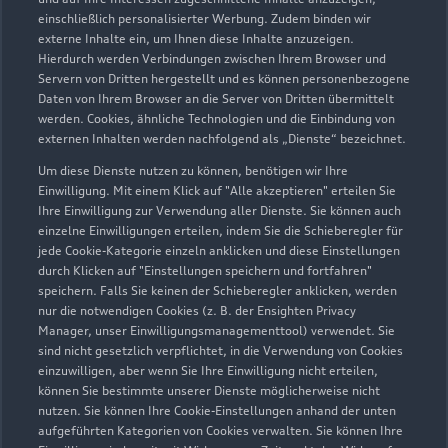
Servicepartner
e-tron
Service R8
einschließlich personalisierter Werbung. Zudem binden wir
externe Inhalte ein, um Ihnen diese Inhalte anzuzeigen.
Hierdurch werden Verbindungen zwischen Ihrem Browser und
Servern von Dritten hergestellt und es können personenbezogene
Daten von Ihrem Browser an die Server von Dritten übermittelt
werden. Cookies, ähnliche Technologien und die Einbindung von
externen Inhalten werden nachfolgend als „Dienste“ bezeichnet.
Um diese Dienste nutzen zu können, benötigen wir Ihre
Einwilligung. Mit einem Klick auf "Alle akzeptieren" erteilen Sie
Ihre Einwilligung zur Verwendung aller Dienste. Sie können auch
einzelne Einwilligungen erteilen, indem Sie die Schieberegler für
jede Cookie-Kategorie einzeln anklicken und diese Einstellungen
durch Klicken auf "Einstellungen speichern und fortfahren"
speichern. Falls Sie keinen der Schieberegler anklicken, werden
nur die notwendigen Cookies (z. B. der Ensighten Privacy
Hohenzollernstraße 230 - 250
Manager, unser Einwilligungsmanagementtool) verwendet. Sie
41063 Mönchengladbach
sind nicht gesetzlich verpflichtet, in die Verwendung von Cookies
einzuwilligen, aber wenn Sie Ihre Einwilligung nicht erteilen,
können Sie bestimmte unserer Dienste möglicherweise nicht
02161 2757150
nutzen. Sie können Ihre Cookie-Einstellungen anhand der unten
aufgeführten Kategorien von Cookies verwalten. Sie können Ihre