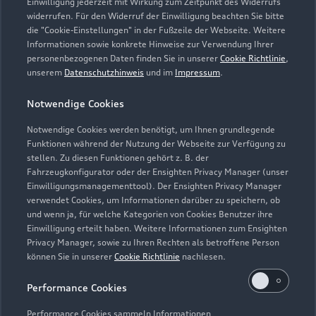
info@waldhausen-buerkel.de
Einwilligung jederzeit mit Wirkung zum Zeitpunkt des Widerrufs
widerrufen. Für den Widerruf der Einwilligung beachten Sie bitte
die "Cookie-Einstellungen" in der Fußzeile der Webseite. Weitere
Kontaktdaten herunterladen
Informationen sowie konkrete Hinweise zur Verwendung Ihrer
personenbezogenen Daten finden Sie in unserer
Cookie Richtlinie
,
unserem
Datenschutzhinweis
und im
Impressum
.
Öffnungszeiten
Notwendige Cookies
Notwendige Cookies werden benötigt, um Ihnen grundlegende
Funktionen während der Nutzung der Webseite zur Verfügung zu
Service
stellen. Zu diesen Funktionen gehört z. B. der
Geöffnet bis
18:30
Fahrzeugkonfigurator oder der Ensighten Privacy Manager (unser
Einwilligungsmanagementtool). Der Ensighten Privacy Manager
verwendet Cookies, um Informationen darüber zu speichern, ob
Teile- & Zubehörverkauf
und wenn ja, für welche Kategorien von Cookies Benutzer ihre
Geöffnet bis
18:30
Einwilligung erteilt haben. Weitere Informationen zum Ensighten
Privacy Manager, sowie zu Ihren Rechten als betroffene Person
können Sie in unserer
Cookie Richtlinie
nachlesen.
Performance Cookies
Performance Cookies sammeln Informationen