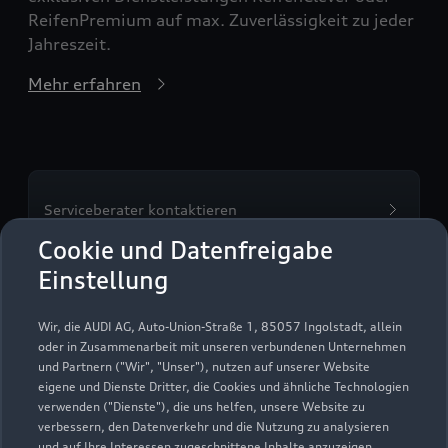
ReifenPremium auf max. Zuverlässigkeit zu jeder
Jahreszeit.
Mehr erfahren
Serviceberater kontaktieren
Cookie und Datenfreigabe
Einstellung
Servicetermin vereinbaren
Wir, die AUDI AG, Auto-Union-Straße 1, 85057 Ingolstadt, allein
oder in Zusammenarbeit mit unseren verbundenen Unternehmen
und Partnern ("Wir", "Unser"), nutzen auf unserer Website
eigene und Dienste Dritter, die Cookies und ähnliche Technologien
verwenden ("Dienste"), die uns helfen, unsere Website zu
Waldhausen + Bürkel
verbessern, den Datenverkehr und die Nutzung zu analysieren
und auf Ihre Interessen zugeschnittene Inhalte anzuzeigen,